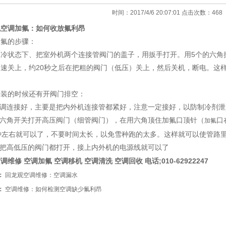
时间：2017/4/6 20:07:01 点击次数：
468
观空调加氟：如何收放氟利昂
收氟的步骤：
制冷状态下、把室外机两个连接管阀门的盖子，用扳手打开。用5个的六角
迅速关上，约20秒之后在把粗的阀门（低压）关上，然后关机，断电。这
安装的时候还有开阀门排空：
空调连接好，主要是把内外机连接管都紧好，注意一定接好，以防制冷剂泄
内六角开关打开高压阀门（细管阀门），在用六角顶住加氟口顶针（
口
加氟
秒钟左右就可以了，不要时间太长，以免雪种跑的太多。这样就可以使管路
后把高低压的阀门都打开，接上内外机的电源线就可以了
空调维修
空调加氟
空调移机
空调清洗
空调回收
电话;010-62922247
：
回龙观空调维修：空调漏水
：
空调维修：如何检测空调缺少氟利昂