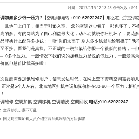
时间：2017/4/15 12:13:48 点击次数：
501
调加氟多少钱一压力?【
：010-62922247】
那么在北京空调
空调加氟电话
。一旦他们上门了，相当于引狼入室。 您的空调这少氟了，那也坏了，不
要高的多。有的网站为了自己利益最大化，动不动就说你压机坏了，要花
品牌换什么配件多少钱：一听“你们太高了 别人多少钱就能给我换了” 
甚至不换。而我们是真换。不正规的一说加氟给你报一个很低的价格，一但
—10多个压力。 一般情况下我们说的加氟压力是说的低压力，一般最高为
单价低但总价比我高多啦！
一次提醒需要加氟维修用户，信息发达时代，在网上查下资料空调需要加几
 正常是5个人左右。北京地区挂机空调加氟价格在30-60一个压力，柜机
骗！
空调维修
空调加氟
空调移机
空调清洗
空调回收
电话;010-62922247
：
空调移机步骤不可乱
：
回龙观空调加氟人员介绍空调加氟利昂的方法步骤